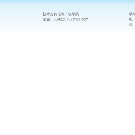
技术支持信息：农学院
学
邮箱：568225787@qq.com
电 
传 